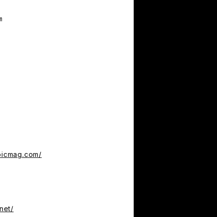
㎝
fbicmag.com/
.net/