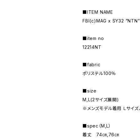
■ITEM NAME
FBI(c)MAG x SY32 ”NTN” 
■item no
12214NT
■fabric
ポリステル100％
■size
M,L(2サイズ展開)
※メンズモデル着用 Ｌサイズ
■spec（M,L）
着丈 74㎝,76㎝