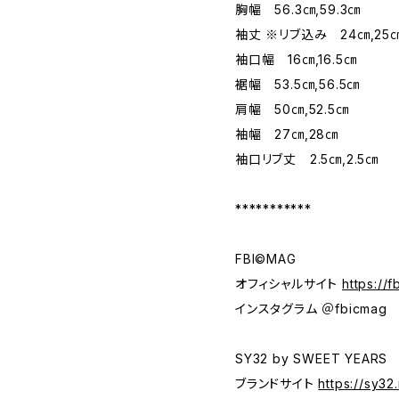
胸幅 56.3㎝,59.3㎝
袖丈 ※リブ込み 24㎝,25
袖口幅 16㎝,16.5㎝
裾幅 53.5㎝,56.5㎝
肩幅 50㎝,52.5㎝
袖幅 27㎝,28㎝
袖口リブ丈 2.5㎝,2.5㎝
***********
FBI©MAG
オフィシャルサイト
https://
インスタグラム ＠fbicmag
SY32 by SWEET YEARS
ブランドサイト
https://sy32