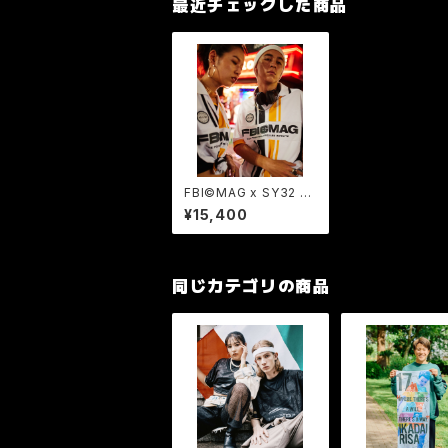
最近チェックした商品
FBI©MAG x SY32 ”N
TN” collaboration j
¥15,400
ersey 【マーキングオプ
ションあり】
同じカテゴリの商品