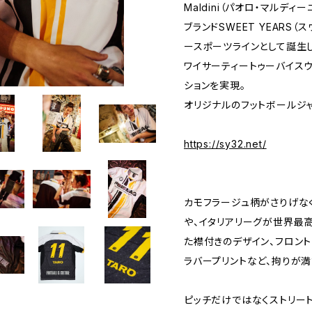
Maldini（パオロ・マルデ
ブランドSWEET YEARS
ースポーツラインとして誕生した<
ワイサーティートゥーバイス
ションを実現。
オリジナルのフットボールジ
https://sy32.net/
カモフラージュ柄がさりげな
や、イタリアリーグが世界最
た襟付きのデザイン、フロン
ラバープリントなど、拘りが満
ピッチだけではなくストリー