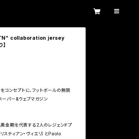
” collaboration jersey
り】
URE」をコンセプトに、フットボールの無限
ペーパー&ウェブマガジン
リエA黄金期を代表する2人のレジェンドプ
i（クリスティアン・ヴィエリ）とPaolo